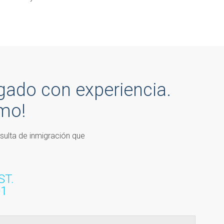
gado con experiencia.
mo!
nsulta de inmigración que
ST.
01